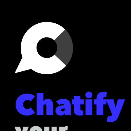
Chatify
your